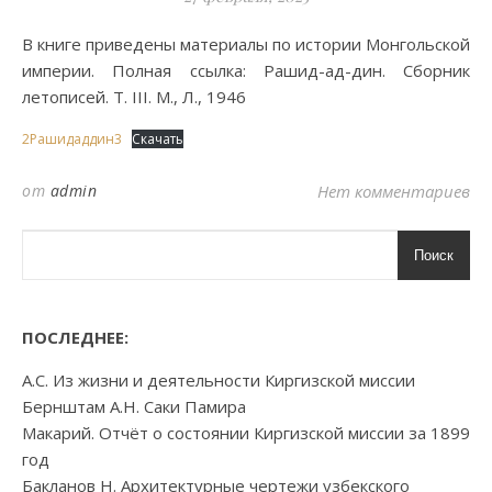
В книге приведены материалы по истории Монгольской
империи. Полная ссылка: Рашид-ад-дин. Сборник
летописей. Т. III. М., Л., 1946
2Рашидаддин3
Скачать
от
admin
Нет комментариев
Поиск
ПОСЛЕДНЕЕ:
А.С. Из жизни и деятельности Киргизской миссии
Бернштам А.Н. Саки Памира
Макарий. Отчёт о состоянии Киргизской миссии за 1899
год
Бакланов Н. Архитектурные чертежи узбекского