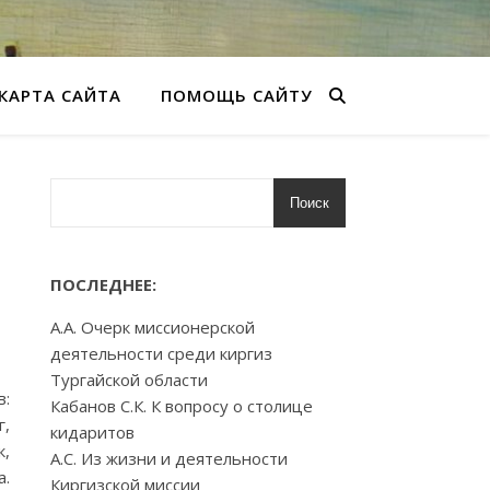
КАРТА САЙТА
ПОМОЩЬ САЙТУ
Поиск
ПОСЛЕДНЕЕ:
А.А. Очерк миссионерской
деятельности среди киргиз
Тургайской области
в:
Кабанов С.К. К вопросу о столице
г,
кидаритов
к,
А.С. Из жизни и деятельности
а.
Киргизской миссии