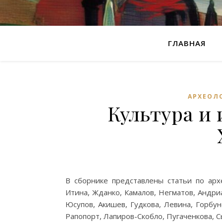
ГЛАВНАЯ
АРХЕОЛ
Культура и 
В сборнике представлены статьи по арх
Итина, Жданко, Камалов, Негматов, Андриа
Юсупов, Акишев, Гудкова, Левина, Горбун
Рапопорт, Лапиров-Скобло, Пугаченкова, С