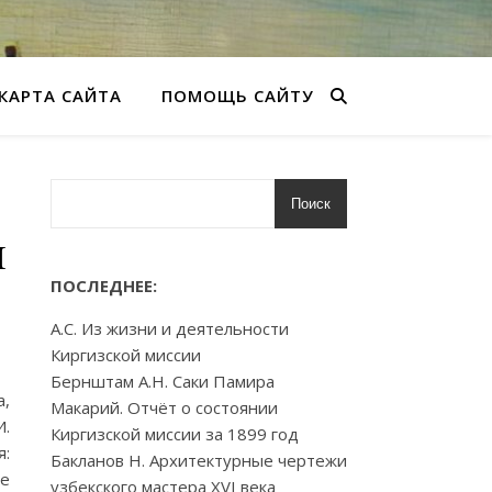
КАРТА САЙТА
ПОМОЩЬ САЙТУ
Поиск
й
ПОСЛЕДНЕЕ:
А.С. Из жизни и деятельности
Киргизской миссии
Бернштам А.Н. Саки Памира
а,
Макарий. Отчёт о состоянии
И.
Киргизской миссии за 1899 год
я:
Бакланов Н. Архитектурные чертежи
ое
узбекского мастера XVI века