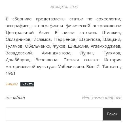
29 марта, 2025
В сборнике представлены статьи по археологии,
эпиграфике, этнографии и физической антропологии
Центральной Азии. В числе авторов: Шишкин,
Окладников, Исламов, Парфёнов, Шарипова, Шацкий,
Гулямов, Обельченко, Жуков, Шишкина, Агзамходжаев,
Завадовский, Аминджанова, Лунин, Гулямов,
Джаббаров, Зезенкова. Полная ссылка: История
материальной культуры Узбекистана. Вып. 2. Ташкент,
1961
2имку2
Скачать
от
admin
Нет комментариев
Поиск