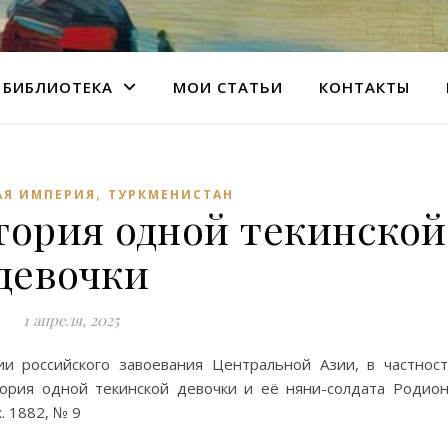
БИБЛИОТЕКА
МОИ СТАТЬИ
КОНТАКТЫ
,
АЯ ИМПЕРИЯ
ТУРКМЕНИСТАН
тория одной текинской
девочки
1 апреля, 2025
и российского завоевания Центральной Азии, в частнос
тория одной текинской девочки и её няни-солдата Родио
. 1882, № 9