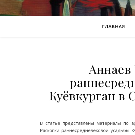
ГЛАВНАЯ
Аннаев 
раннесред
Куёвкурган в 
В статье представлены материалы по ар
Раскопки раннесредневековой усадьбы Ку