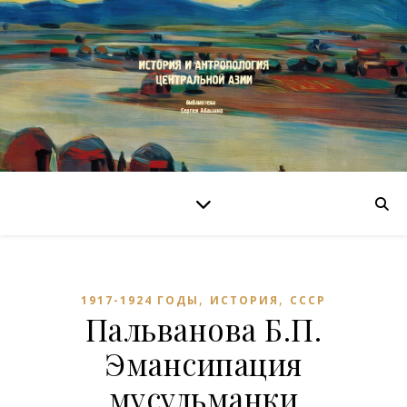
,
,
1917-1924 ГОДЫ
ИСТОРИЯ
СССР
Пальванова Б.П.
Эмансипация
мусульманки