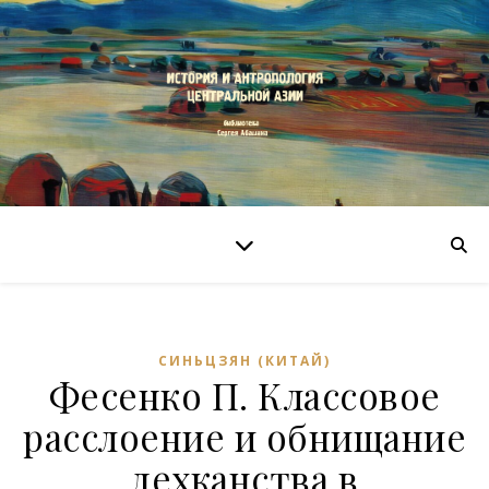
СИНЬЦЗЯН (КИТАЙ)
Фесенко П. Классовое
расслоение и обнищание
дехканства в