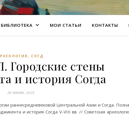
БИБЛИОТЕКА
МОИ СТАТЬИ
КОНТАКТЫ
,
АРХЕОЛОГИЯ
СОГД
Л. Городские стены
а и история Согда
29 июня, 2025
логии раннесредневековой Центральной Азии и Согда. Полн
джикента и история Согда V-VIII вв. // Советская археологи