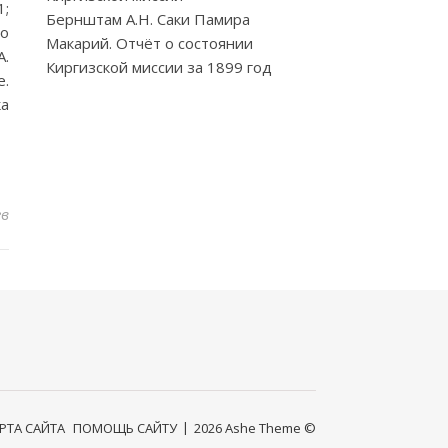
1;
Бернштам А.Н. Саки Памира
о
Макарий. Отчёт о состоянии
А.
Киргизской миссии за 1899 год
е.
ка
ев
РТА САЙТА
ПОМОЩЬ САЙТУ
2026 Ashe Theme ©