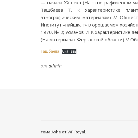
— начала XX века (На этнографическом ма
Ташбаева Т. К характеристике план
этнографическим материалам) // Общест
Институт «пайшкан» в орошаемом хозяйст
1970, № 2; Усманов И. К характеристике з
(На материалах Ферганской области) // Об
Ташбаева
Скачать
от
admin
тема Ashe от
WP Royal
.