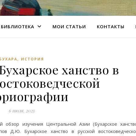
БИБЛИОТЕКА
МОИ СТАТЬИ
КОНТАКТЫ
,
БУХАРА
ИСТОРИЯ
Бухарское ханство в
востоковедческой
ориографии
6 июля, 2025
ий обзор изучения Центральной Азии (Бухарское ханств
апов Д.Ю. Бухарское ханство в русской востоковедческ