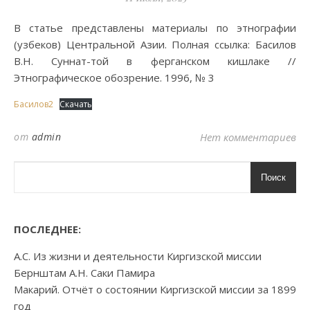
В статье представлены материалы по этнографии
(узбеков) Центральной Азии. Полная ссылка: Басилов
В.Н. Суннат-той в ферганском кишлаке //
Этнографическое обозрение. 1996, № 3
Басилов2
Скачать
от
admin
Нет комментариев
Поиск
ПОСЛЕДНЕЕ:
А.С. Из жизни и деятельности Киргизской миссии
Бернштам А.Н. Саки Памира
Макарий. Отчёт о состоянии Киргизской миссии за 1899
год