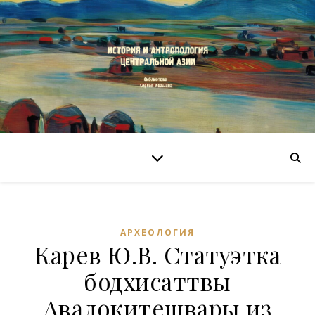
АРХЕОЛОГИЯ
Карев Ю.В. Статуэтка
бодхисаттвы
Авалокитешвары из