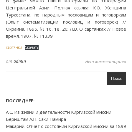
В файле можно найти материалы по этнографии
Центральной Азии. Полная ссылка: К.О. Женщина
Туркестана, по народным пословицам и поговоркам
(Опыт систематизации пословиц и поговорок) //
Окраина. 1895, № 16, 18, 20; Л.В. О сартянках // Новое
время. 1907, № 11339
сартянки
Скачать
от
admin
Нет комментариев
Поиск
ПОСЛЕДНЕЕ:
А.С. Из жизни и деятельности Киргизской миссии
Бернштам А.Н. Саки Памира
Макарий. Отчёт о состоянии Киргизской миссии за 1899