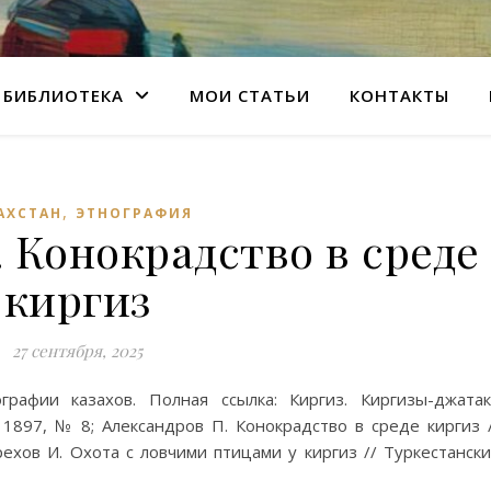
БИБЛИОТЕКА
МОИ СТАТЬИ
КОНТАКТЫ
,
АХСТАН
ЭТНОГРАФИЯ
 Конокрадство в среде
киргиз
27 сентября, 2025
рафии казахов. Полная ссылка: Киргиз. Киргизы-джата
. 1897, № 8; Александров П. Конокрадство в среде киргиз 
ехов И. Охота с ловчими птицами у киргиз // Туркестанск