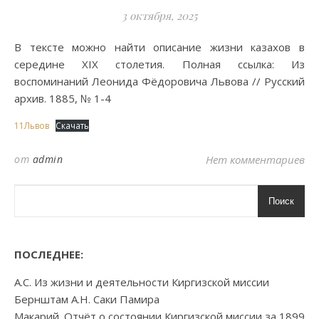
3 октября, 2025
В тексте можно найти описание жизни казахов в
середине XIX столетия. Полная ссылка: Из
воспоминаний Леонида Фёдоровича Львова // Русский
архив. 1885, № 1-4
11Львов
Скачать
от
admin
Нет комментариев
Поиск
ПОСЛЕДНЕЕ:
А.С. Из жизни и деятельности Киргизской миссии
Бернштам А.Н. Саки Памира
Макарий. Отчёт о состоянии Киргизской миссии за 1899