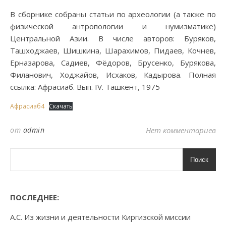
В сборнике собраны статьи по археологии (а также по
физической антропологии и нумизматике)
Центральной Азии. В числе авторов: Буряков,
Ташходжаев, Шишкина, Шарахимов, Пидаев, Кочнев,
Ерназарова, Садиев, Фёдоров, Брусенко, Бурякова,
Филанович, Ходжайов, Исхаков, Кадырова. Полная
ссылка: Афрасиаб. Вып. IV. Ташкент, 1975
Афрасиаб4
Скачать
от
admin
Нет комментариев
Поиск
ПОСЛЕДНЕЕ:
А.С. Из жизни и деятельности Киргизской миссии