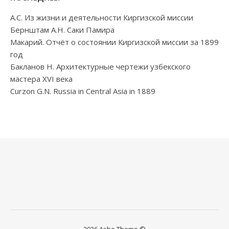
А.С. Из жизни и деятельности Киргизской миссии
Бернштам А.Н. Саки Памира
Макарий. Отчёт о состоянии Киргизской миссии за 1899
год
Бакланов Н. Архитектурные чертежи узбекского
мастера XVI века
Curzon G.N. Russia in Central Asia in 1889