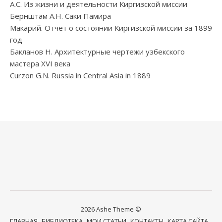
А.С. Из жизни и деятельности Киргизской миссии
Бернштам А.Н. Саки Памира
Макарий. Отчёт о состоянии Киргизской миссии за 1899
год
Бакланов Н. Архитектурные чертежи узбекского
мастера XVI века
Curzon G.N. Russia in Central Asia in 1889
2026 Ashe Theme ©
ГЛАВНАЯ
БИБЛИОТЕКА
МОИ СТАТЬИ
КОНТАКТЫ
КАРТА САЙТА