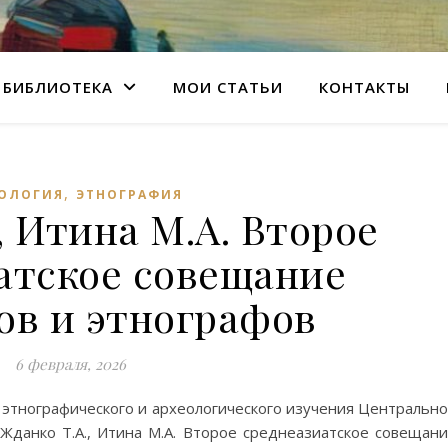
БИБЛИОТЕКА
МОИ СТАТЬИ
КОНТАКТЫ
,
ЕОЛОГИЯ
ЭТНОГРАФИЯ
, Итина М.А. Второе
атское совещание
ов и этнографов
6 февраля, 2026
 этнографического и археологического изучения Центральн
 Жданко Т.А., Итина М.А. Второе среднеазиатское совещан