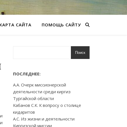
КАРТА САЙТА
ПОМОЩЬ САЙТУ
Поиск
я
ПОСЛЕДНЕЕ:
А.А. Очерк миссионерской
деятельности среди киргиз
Тургайской области
Кабанов С.К. К вопросу о столице
кидаритов
 и
А.С. Из жизни и деятельности
ии
Киргизской миссии