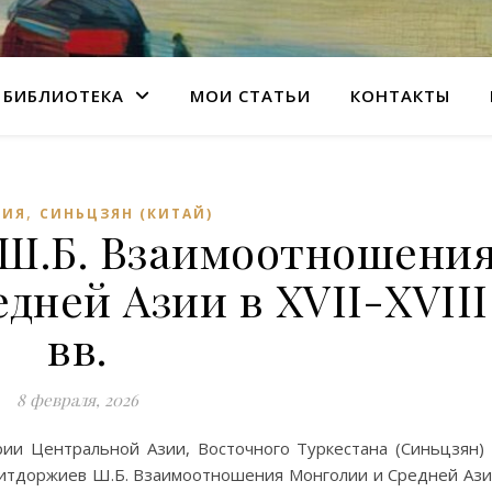
БИБЛИОТЕКА
МОИ СТАТЬИ
КОНТАКТЫ
,
РИЯ
СИНЬЦЗЯН (КИТАЙ)
Ш.Б. Взаимоотношени
дней Азии в XVII-XVIII
вв.
8 февраля, 2026
ии Центральной Азии, Восточного Туркестана (Синьцзян)
имитдоржиев Ш.Б. Взаимоотношения Монголии и Средней Аз