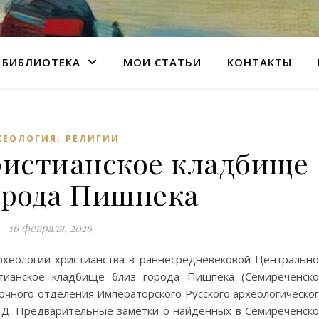
БИБЛИОТЕКА
МОИ СТАТЬИ
КОНТАКТЫ
,
ХЕОЛОГИЯ
РЕЛИГИИ
ристианское кладбище
орода Пишпека
16 февраля, 2026
рхеологии христианства в раннесредневековой Центральн
стианское кладбище близ города Пишпека (Семиреченск
точного отделения Императорского Русского археологическо
он Д. Предварительные заметки о найденных в Семиреченск