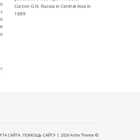
го
Curzon G.N. Russia in Central Asia in
 с
1889
го
ие
го
ев
РТА САЙТА
ПОМОЩЬ САЙТУ
2026 Ashe Theme ©