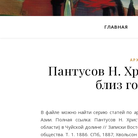
ГЛАВНАЯ
АР
Пантусов Н. Х
близ г
В файле можно найти серию статей по а
Азии. Полная ссылка: Пантусов Н. Хри
области) в Чуйской долине // Записки Вос
общества. Т. 1. 1886. СПб, 1887; Хвольс