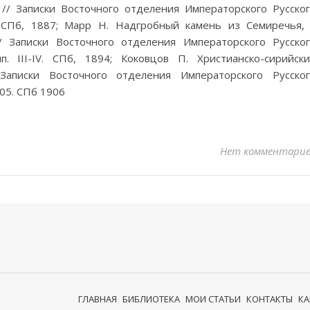
// Записки Восточного отделения Императорского Русско
. СПб, 1887; Марр Н. Надгробный камень из Семиречья,
/ Записки Восточного отделения Императорского Русско
п. III-IV. СПб, 1894; Коковцов П. Христианско-сирийск
аписки Восточного отделения Императорского Русско
905. СПб 1906
Нет комментари
ГЛАВНАЯ
БИБЛИОТЕКА
МОИ СТАТЬИ
КОНТАКТЫ
КА