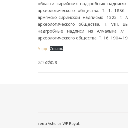
области сирийских надгробных надписях 
археологического общества. Т. 1. 1886
армянско-сирийской надписью 1323 г. /
археологического общества. Т. VIII. Вы
надгробные надписи из Алмалыка // З
археологического общества. Т. 16. 1904-1
Марр
Скачать
от
admin
тема Ashe от
WP Royal
.