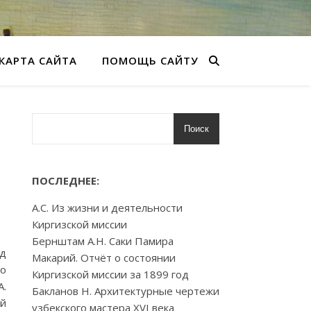
КАРТА САЙТА
ПОМОЩЬ САЙТУ
Поиск
ПОСЛЕДНЕЕ:
А.С. Из жизни и деятельности
Киргизской миссии
Бернштам А.Н. Саки Памира
ад
Макарий. Отчёт о состоянии
го
Киргизской миссии за 1899 год
А.
Бакланов Н. Архитектурные чертежи
ий
узбекского мастера XVI века