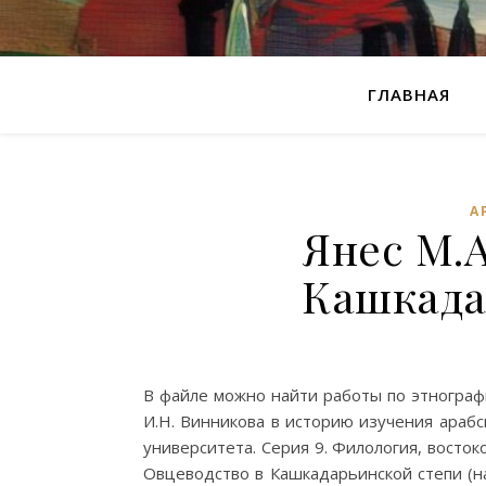
ГЛАВНАЯ
А
Янес М.А
Кашкада
В файле можно найти работы по этнографи
И.Н. Винникова в историю изучения арабс
университета. Серия 9. Филология, востоков
Овцеводство в Кашкадарьинской степи (н