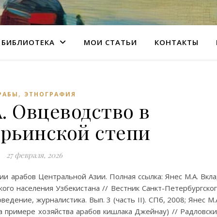
БИБЛИОТЕКА
МОИ СТАТЬИ
КОНТАКТЫ
,
РАБЫ
ЭТНОГРАФИЯ
. Овцеводство в
рьинской степи
27 февраля, 2026
и арабов Центральной Азии. Полная ссылка: Янес М.А. Вкл
кого населения Узбекистана // Вестник Санкт-Петербургско
едение, журналистика. Вып. 3 (часть II). СПб, 2008; Янес М.
а примере хозяйства арабов кишлака Джейнау) // Радловск