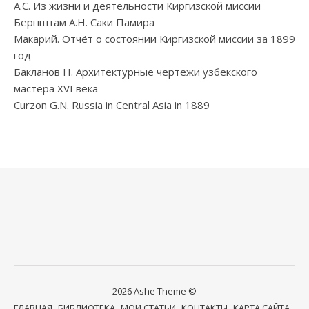
А.С. Из жизни и деятельности Киргизской миссии
Бернштам А.Н. Саки Памира
Макарий. Отчёт о состоянии Киргизской миссии за 1899
год
Бакланов Н. Архитектурные чертежи узбекского
мастера XVI века
Curzon G.N. Russia in Central Asia in 1889
2026 Ashe Theme ©
ГЛАВНАЯ
БИБЛИОТЕКА
МОИ СТАТЬИ
КОНТАКТЫ
КАРТА САЙТА