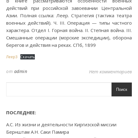
В книге рассматриваются особенности военных
действий при российской завоевании Центральной
Азии. Полная ссылка: Леер. Стратегия (тактика театра
военных действий). Ч. III. Операция — типы частного
характера. Отдел I. Горная война. II. Степная война. III.
Смешанные операции (морские экспедиции), оборона
берегов и действия на реках. СПб, 1899
Леер3
Скачать
от
admin
Нет комментариев
Поиск
ПОСЛЕДНЕЕ:
А.С. Из жизни и деятельности Киргизской миссии
Бернштам А.Н. Саки Памира