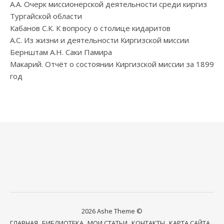
А.А. Очерк миссионерской деятельности среди киргиз
Тургайской области
Кабанов С.К. К вопросу о столице кидаритов
А.С. Из жизни и деятельности Киргизской миссии
Бернштам А.Н. Саки Памира
Макарий. Отчёт о состоянии Киргизской миссии за 1899
год
2026 Ashe Theme ©
ГЛАВНАЯ
БИБЛИОТЕКА
МОИ СТАТЬИ
КОНТАКТЫ
КАРТА САЙТА