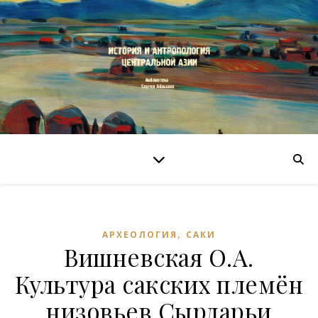
,
АРХЕОЛОГИЯ
САКИ
Вишневская О.А.
Культура сакских племён
низовьев Сырдарьи