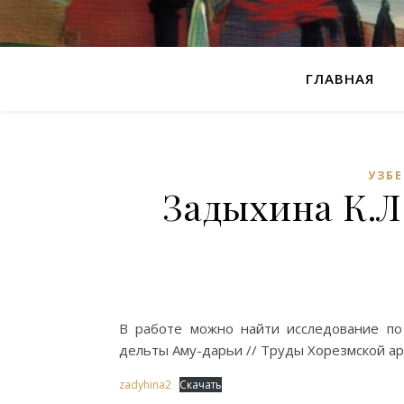
ГЛАВНАЯ
УЗБ
Задыхина К.Л
В работе можно найти исследование по 
дельты Аму-дарьи // Труды Хорезмской арх
zadyhina2
Скачать