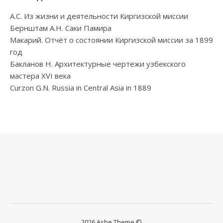
А.С. Из жизни и деятельности Киргизской миссии
Бернштам А.Н. Саки Памира
Макарий. Отчёт о состоянии Киргизской миссии за 1899
год
Бакланов Н. Архитектурные чертежи узбекского
мастера XVI века
Curzon G.N. Russia in Central Asia in 1889
2026 Ashe Theme ©