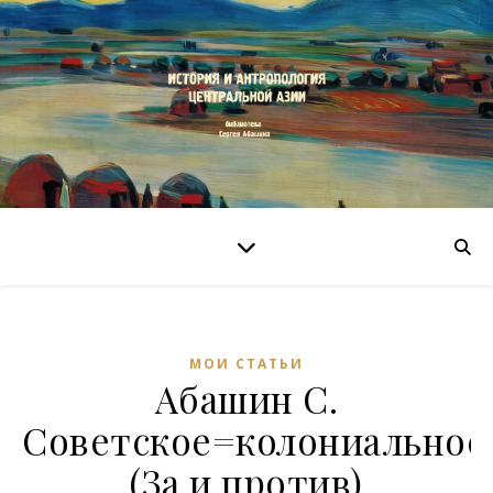
МОИ СТАТЬИ
Абашин С.
Советское=колониальное
(За и против)