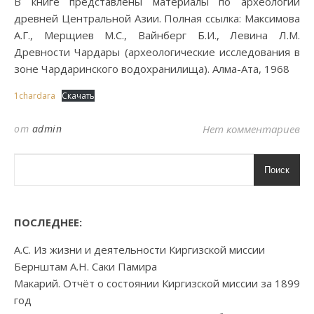
В книге представлены материалы по археологии
древней Центральной Азии. Полная ссылка: Максимова
А.Г., Мерщиев М.С., Вайнберг Б.И., Левина Л.М.
Древности Чардары (археологические исследования в
зоне Чардаринского водохранилища). Алма-Ата, 1968
1chardara
Скачать
от
admin
Нет комментариев
Поиск
ПОСЛЕДНЕЕ:
А.С. Из жизни и деятельности Киргизской миссии
Бернштам А.Н. Саки Памира
Макарий. Отчёт о состоянии Киргизской миссии за 1899
год