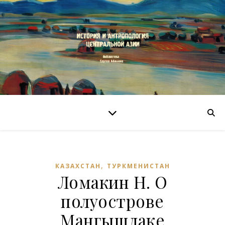
,
КАЗАХСТАН
ТУРКМЕНИСТАН
Ломакин Н. О
полуострове
Мангышлаке