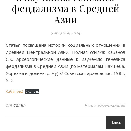
феодализма в Средней
Азии
5 августа, 2024
Статья посвящена истории социальных отношений в
древней Центральной Азии. Полная ссылка: Кабанов
С.К. Археологические данные к изучению генезиса
феодализма в Средней Азии (по материалам Нахшеба,
Хорезма и долины р. Чу) // Советская археология. 1984,
№ 3
Кабанов2
Скачать
от
admin
Нет комментариев
Поиск