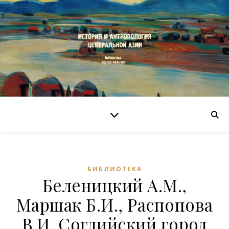
БИБЛИОТЕКА
Беленицкий А.М.,
Маршак Б.И., Распопова
В.И. Согдийский город