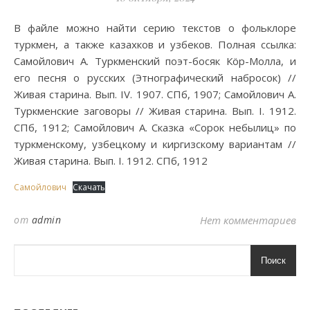
В файле можно найти серию текстов о фольклоре
туркмен, а также казахков и узбеков. Полная ссылка:
Самойлович А. Туркменский поэт-босяк Кöр-Молла, и
его песня о русских (Этнографический набросок) //
Живая старина. Вып. IV. 1907. СПб, 1907; Самойлович А.
Туркменские заговоры // Живая старина. Вып. I. 1912.
СПб, 1912; Самойлович А. Сказка «Сорок небылиц» по
туркменскому, узбецкому и киргизскому вариантам //
Живая старина. Вып. I. 1912. СПб, 1912
Самойлович
Скачать
от
admin
Нет комментариев
Поиск