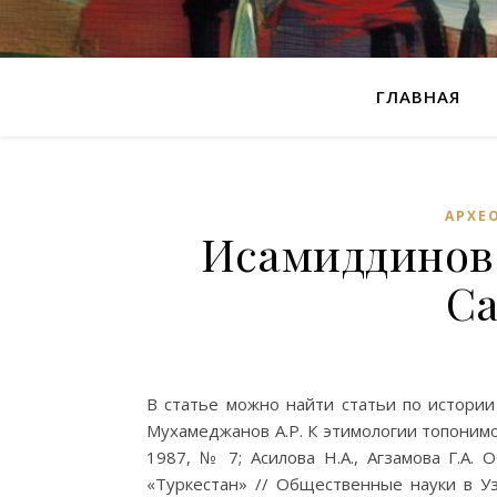
ГЛАВНАЯ
АРХЕ
Исамиддинов 
С
В статье можно найти статьи по истории
Мухамеджанов А.Р. К этимологии топонимо
1987, № 7; Асилова Н.А., Агзамова Г.А.
«Туркестан» // Общественные науки в Уз