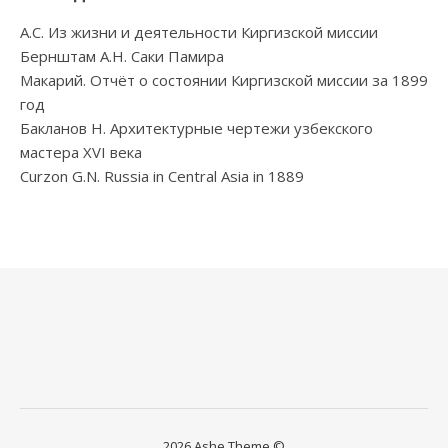
А.С. Из жизни и деятельности Киргизской миссии
Бернштам А.Н. Саки Памира
Макарий. Отчёт о состоянии Киргизской миссии за 1899
год
Бакланов Н. Архитектурные чертежи узбекского
мастера XVI века
Curzon G.N. Russia in Central Asia in 1889
2026 Ashe Theme ©