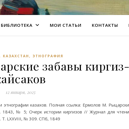
БИБЛИОТЕКА
МОИ СТАТЬИ
КОНТАКТЫ
,
,
КАЗАХСТАН
ЭТНОГРАФИЯ
арские забавы киргиз
кайсаков
12 января, 2025
и этнографии казахов. Полная ссылка: Ермолов М. Рыцарск
а. 1843, № 5; Очерк истории киргизов // Журнал для чтен
Т. LXXVIII, № 309. СПб, 1849