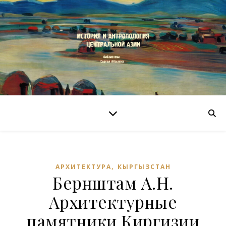
,
АРХИТЕКТУРА
КЫРГЫЗСТАН
Бернштам А.Н.
Архитектурные
памятники Киргизии