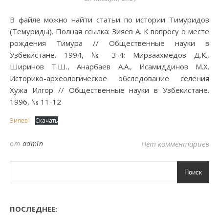
В файле можно найти статьи по истории Тимуридов
(Темуриды). Полная ссылка: Зияев А. К вопросу о месте
рождения Тимура // Общественные науки в
Узбекистане. 1994, № 3-4; Мирзаахмедов Д.К.,
Ширинов Т.Ш., Анарбаев А.А., Исамиддинов М.Х.
Историко-археологическое обследование селения
Хужа Илгор // Общественные науки в Узбекистане.
1996, № 11-12
Зияев1
Скачать
от
admin
Нет комментариев
Поиск
ПОСЛЕДНЕЕ: