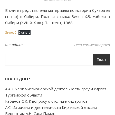
В книге представлены материалы по истории бухарцев
(татар) в Сибири. Полная ссылка: Зияев Х.З. Узбеки в
Сибири (XVII-XIX вв.). Ташкент, 1968
Зияев6
Скачать
от
admin
Нет комментариев
Поиск
ПОСЛЕДНЕЕ:
А.А. Очерк миссионерской деятельности среди киргиз
Тургайской области
Кабанов С.К. К вопросу о столице кидаритов
А.С. Из жизни и деятельности Киргизской миссии
Бернштам А.Н. Саки Памира