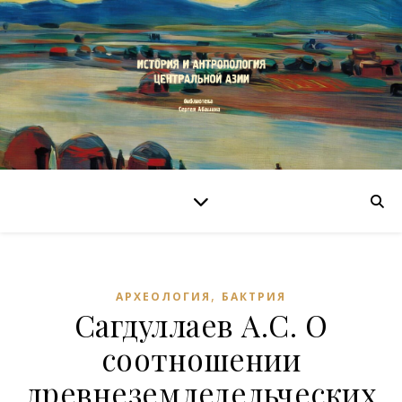
,
АРХЕОЛОГИЯ
БАКТРИЯ
Сагдуллаев А.С. О
соотношении
древнеземледельческих