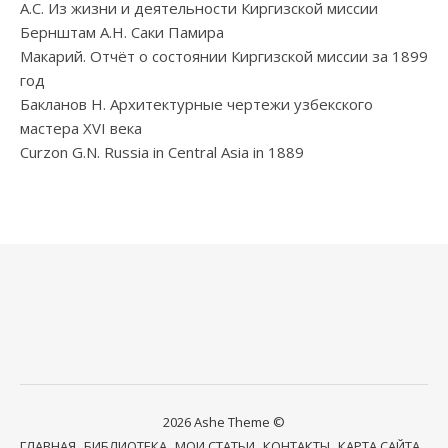
А.С. Из жизни и деятельности Киргизской миссии
Бернштам А.Н. Саки Памира
Макарий. Отчёт о состоянии Киргизской миссии за 1899
год
Бакланов Н. Архитектурные чертежи узбекского
мастера XVI века
Curzon G.N. Russia in Central Asia in 1889
2026 Ashe Theme ©
ГЛАВНАЯ
БИБЛИОТЕКА
МОИ СТАТЬИ
КОНТАКТЫ
КАРТА САЙТА