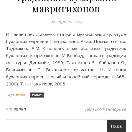
мавригихонов
28 апреля, 2025
В файле представлены статьи о музыкальной культуре
бухарских евреев в Центральной Азии. Полная ссылка:
Таджикова З.М. К вопросу о музыкальных традициях
бухарских мавригихонов // Борбад, эпоха и традиции
культуры. Душанбе, 1989; Таджикова З., Сабзанов Я.,
Беньяминов С. Вокальное искусство // История
бухарских евреев. Новый и новейший периоды (1865-
2000). Т. II. Нью-Йорк, 2005
Таджикова1
Скачать
от
admin
Нет комментариев
Поиск