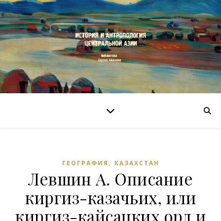
,
ГЕОГРАФИЯ
КАЗАХСТАН
Левшин А. Описание
киргиз-казачьих, или
киргиз-кайсацких орд и