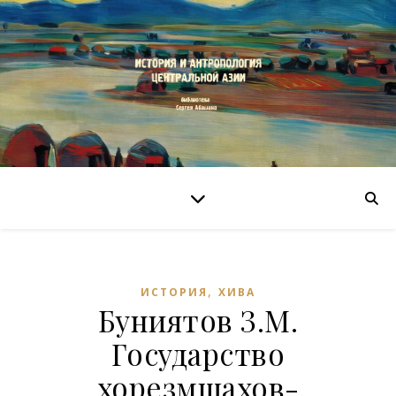
,
ИСТОРИЯ
ХИВА
Буниятов З.М.
Государство
хорезмшахов-