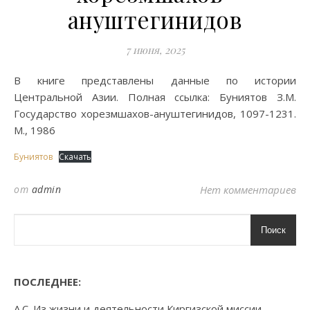
ануштегинидов
7 июня, 2025
В книге представлены данные по истории
Центральной Азии. Полная ссылка: Буниятов З.М.
Государство хорезмшахов-ануштегинидов, 1097-1231.
М., 1986
Буниятов
Скачать
от
admin
Нет комментариев
Поиск
ПОСЛЕДНЕЕ:
А.С. Из жизни и деятельности Киргизской миссии