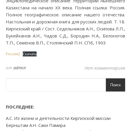
Энциклопедическое описание территории нынешнего
Казахстана на начало XX века. Полная ссылка: Россия.
Полное географическое описание нашего отечества.
Настольная и дорожная книга для русских людей. Т. 18.
Киргизский край / Сост. Седельников А.Н., Осипова Л.П.,
Букейханов А.Н., Чадов С.Д., Бородин Н.А., Белоногов
Т.П., Семёнов В.П., Столпянский П.Н. СПб, 1903
Россия2
Скачать
от
admin
Нет комментариев
Поиск
ПОСЛЕДНЕЕ:
А.С. Из жизни и деятельности Киргизской миссии
Бернштам А.Н. Саки Памира