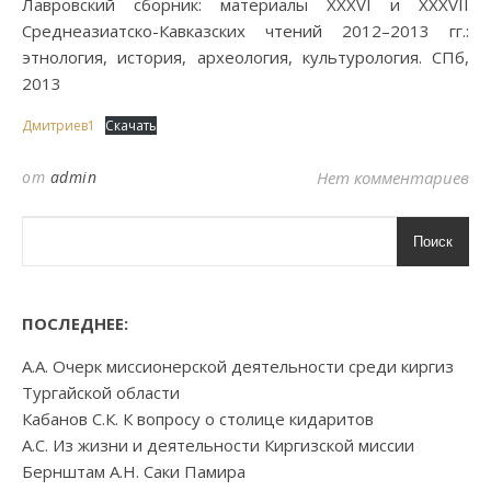
Лавровский сборник: материалы XXXVI и XXXVII
Среднеазиатско-Кавказских чтений 2012–2013 гг.:
этнология, история, археология, культурология. СПб,
2013
Дмитриев1
Скачать
от
admin
Нет комментариев
Поиск
ПОСЛЕДНЕЕ:
А.А. Очерк миссионерской деятельности среди киргиз
Тургайской области
Кабанов С.К. К вопросу о столице кидаритов
А.С. Из жизни и деятельности Киргизской миссии
Бернштам А.Н. Саки Памира