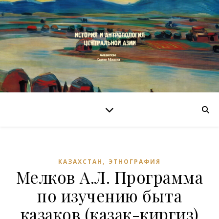
,
КАЗАХСТАН
ЭТНОГРАФИЯ
Мелков А.Л. Программа
по изучению быта
казаков (казак-киргиз)