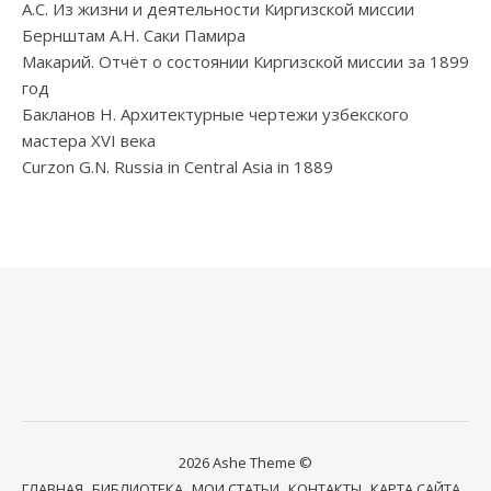
А.С. Из жизни и деятельности Киргизской миссии
Бернштам А.Н. Саки Памира
Макарий. Отчёт о состоянии Киргизской миссии за 1899
год
Бакланов Н. Архитектурные чертежи узбекского
мастера XVI века
Curzon G.N. Russia in Central Asia in 1889
2026 Ashe Theme ©
ГЛАВНАЯ
БИБЛИОТЕКА
МОИ СТАТЬИ
КОНТАКТЫ
КАРТА САЙТА